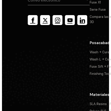
Fuse X1
Serie Fuse
Compara las 
3D
Posacabad
Wash + Cure
Wash L + Cur
Fuse Sift + Fu
Finishing Tool
Materiales
SLA Resins