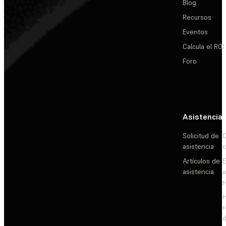
Blog
Recursos
Eventos
Calcula el ROI
Foro
Asistencia
Solicitud de
C
asistencia
c
Artículos de
E
asistencia
d