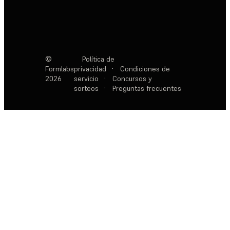
©
Política de
Formlabs
privacidad
·
Condiciones de
2026
servicio
·
Concursos y
sorteos
·
Preguntas frecuentes