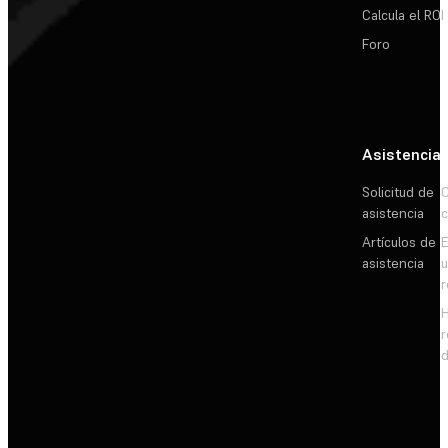
Calcula el ROI
Foro
Asistencia
Solicitud de
C
asistencia
c
Artículos de
E
asistencia
d