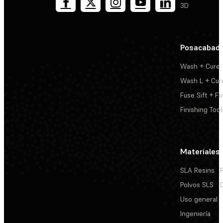
3D
Posacabad
Wash + Cure
Wash L + Cur
Fuse Sift + Fu
Finishing Tool
Materiales
SLA Resins
Polvos SLS
Uso general
Ingeniería