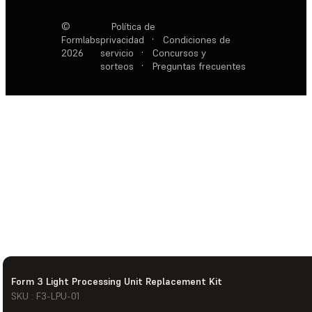
©
Política de
Formlabs
privacidad
·
Condiciones de
2026
servicio
·
Concursos y
sorteos
·
Preguntas frecuentes
Form 3 Light Processing Unit Replacement Kit
SKU : F3-LPU-01