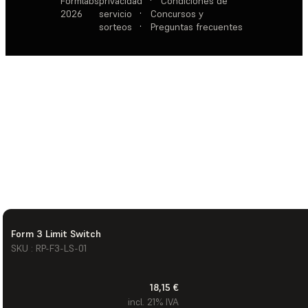
Formlabs
privacidad
·
Condiciones de
2026
servicio
·
Concursos y
sorteos
·
Preguntas frecuentes
Form 3 Limit Switch
SKU : RP-F3-LS-01
18,15 €
incl. 21% IVA