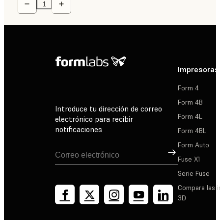
Impresoras
Form 4
Form 4B
Introduce tu dirección de correo
Form 4L
electrónico para recibir
notificaciones
Form 4BL
Form Auto
Suscribirse
Fuse X1
Serie Fuse
Compara las 
3D