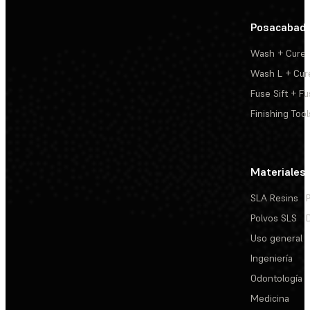
Posacabad
Wash + Cure
Wash L + Cur
Fuse Sift + Fu
Finishing Tool
Materiales
SLA Resins
Polvos SLS
Uso general
Ingeniería
Odontología
Medicina