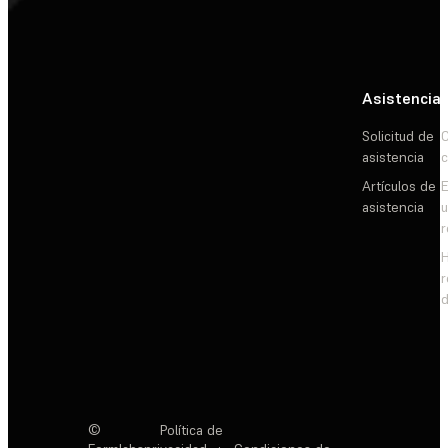
Asistencia
Solicitud de
C
asistencia
c
Artículos de
E
asistencia
d
©
Política de