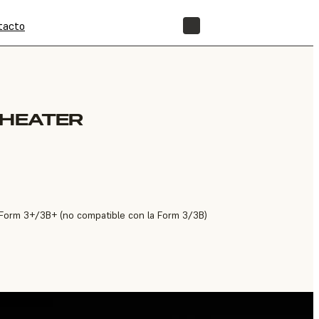
tacto
TIENDA
 HEATER
 Form 3+/3B+ (no compatible con la Form 3/3B)