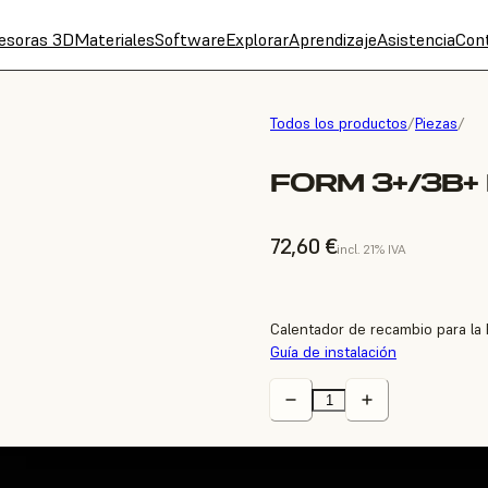
esoras 3D
Materiales
Software
Explorar
Aprendizaje
Asistencia
Con
Todos los productos
/
Piezas
/
FORM 3+/3B+
72,60 €
incl. 21% IVA
Calentador de recambio para la
Guía de instalación