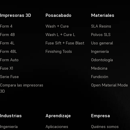
Impresoras 3D
Posacabado
Materiales
Form 4
Wash + Cure
SLA Resins
Form 4B
Wash L + Cure L
Polvos SLS
Form 4L
Fuse Sift + Fuse Blast
Uso general
Form 4BL
Finishing Tools
Ingeniería
Form Auto
Odontología
Fuse X1
Medicina
Serie Fuse
Fundición
Compara las impresoras
Open Material Mode
3D
Industrias
Aprendizaje
Empresa
Ingeniería
Aplicaciones
Quiénes somos