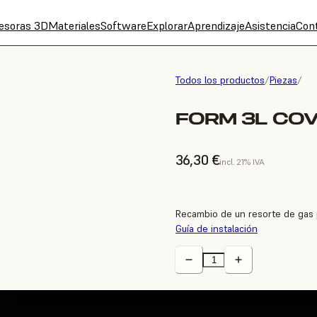
esoras 3D
Materiales
Software
Explorar
Aprendizaje
Asistencia
Con
Todos los productos
/
Piezas
/
FORM 3L COV
36,30 €
incl. 21% IVA
Recambio de un resorte de gas p
Guía de instalación