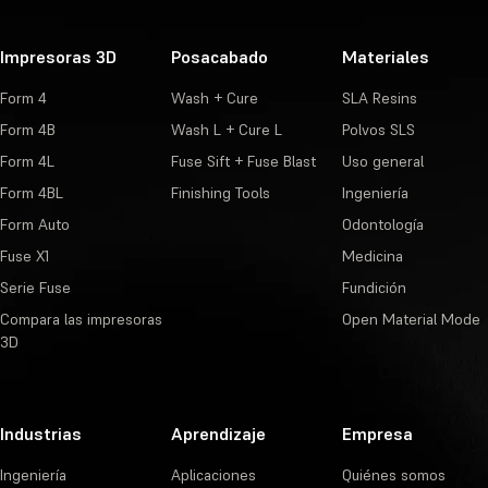
Impresoras 3D
Posacabado
Materiales
Form 4
Wash + Cure
SLA Resins
Form 4B
Wash L + Cure L
Polvos SLS
Form 4L
Fuse Sift + Fuse Blast
Uso general
Form 4BL
Finishing Tools
Ingeniería
Form Auto
Odontología
Fuse X1
Medicina
Serie Fuse
Fundición
Compara las impresoras
Open Material Mode
3D
Industrias
Aprendizaje
Empresa
Ingeniería
Aplicaciones
Quiénes somos