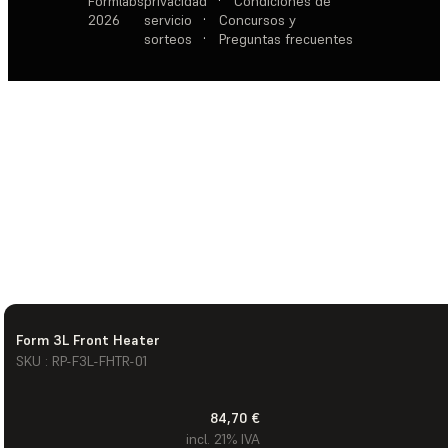
Formlabs
privacidad
·
Condiciones de
2026
servicio
·
Concursos y
sorteos
·
Preguntas frecuentes
Form 3L Front Heater
SKU : RP-F3L-FHTR-01
84,70 €
incl. 21% IVA