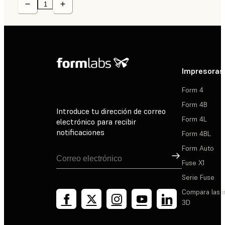
Impresoras
Form 4
Form 4B
Introduce tu dirección de correo
Form 4L
electrónico para recibir
notificaciones
Form 4BL
Form Auto
Suscribirse
Fuse X1
Serie Fuse
Compara las 
3D