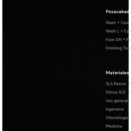
Posacabad
Wash + Cure
Wash L + Cur
Fuse Sift + Fu
Finishing Tool
Materiales
SLA Resins
Polvos SLS
Uso general
Ingeniería
Odontología
Medicina