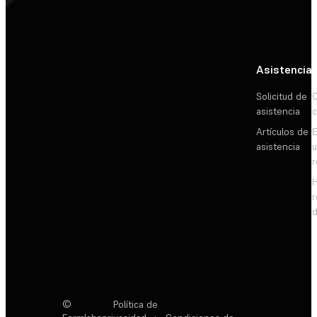
Asistencia
Solicitud de
C
asistencia
c
Artículos de
E
asistencia
d
©
Política de