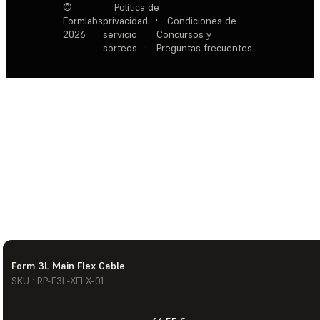
©
Política de
Formlabs
privacidad
·
Condiciones de
2026
servicio
·
Concursos y
sorteos
·
Preguntas frecuentes
Form 3L Main Flex Cable
SKU : RP-F3L-XFLX-01