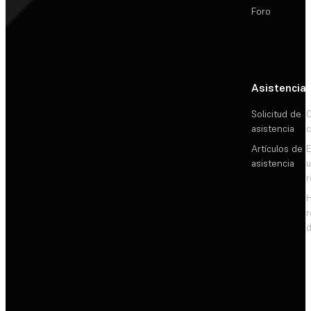
Foro
Asistencia
Solicitud de
C
asistencia
c
Artículos de
E
asistencia
d