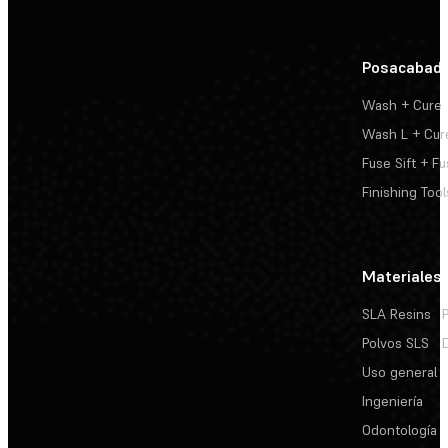
Posacabad
Wash + Cure
Wash L + Cur
Fuse Sift + Fu
Finishing Tool
Materiales
SLA Resins
Polvos SLS
Uso general
Ingeniería
Odontología