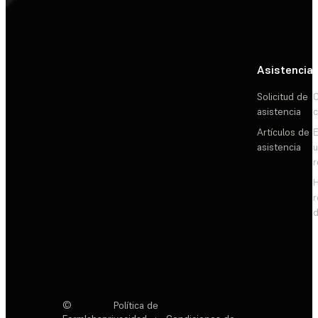
Asistencia
Solicitud de
C
asistencia
c
Artículos de
E
asistencia
d
©
Política de