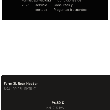
Formlabs
privacidad
·
Condiciones de
2026
servicio
·
Concursos y
sorteos
·
Preguntas frecuentes
Form 3L Rear Heater
SKU : RP-F3L-RHTR-01
96,80 €
incl. 21% IVA