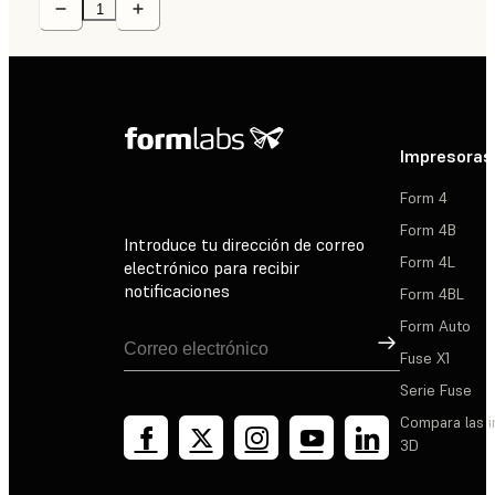
Impresoras
Form 4
Form 4B
Introduce tu dirección de correo
Form 4L
electrónico para recibir
notificaciones
Form 4BL
Form Auto
Suscribirse
Fuse X1
Serie Fuse
Compara las 
3D