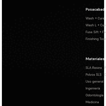
Posacabad
Wash + Cure
Wash L + Cur
Fuse Sift + Fu
Finishing Tool
Materiales
SLA Resins
Polvos SLS
Uso general
Ingeniería
Odontología
Medicina