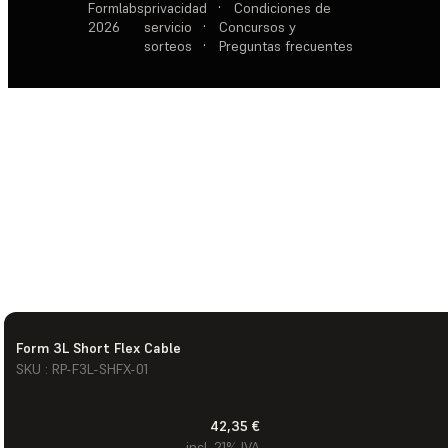
Formlabs
privacidad
·
Condiciones de
2026
servicio
·
Concursos y
sorteos
·
Preguntas frecuentes
Form 3L Short Flex Cable
SKU : RP-F3L-SHFX-01
42,35 €
incl. 21% IVA