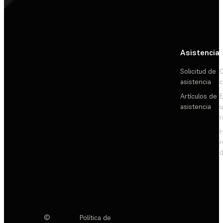
Asistencia
Solicitud de
C
asistencia
c
Artículos de
E
asistencia
d
©
Política de