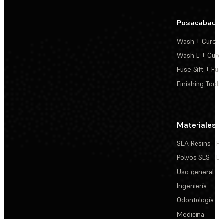
Posacabad
Wash + Cure
Wash L + Cur
Fuse Sift + Fu
Finishing Tool
Materiales
SLA Resins
Polvos SLS
Uso general
Ingeniería
Odontología
Medicina