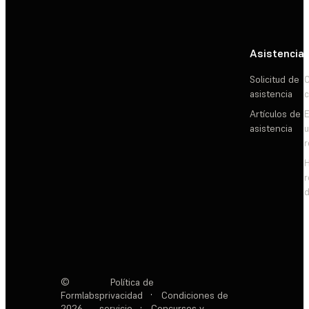
Asistencia
Solicitud de
C
asistencia
c
Artículos de
E
asistencia
d
©
Política de
Formlabs
privacidad
·
Condiciones de
2026
servicio
·
Concursos y