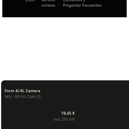
sorteos
·
Preguntas frecuentes
Form 4/4L Camera
SKU : RP-F4-CAM-01
78,65 €
incl. 21% IVA