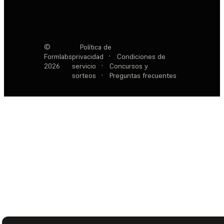
©
Política de
Formlabs
privacidad
·
Condiciones de
2026
servicio
·
Concursos y
sorteos
·
Preguntas frecuentes