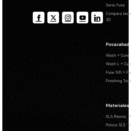
Serie Fuse
Compara las 
3D
Posacabad
Wash + Cure
Wash L + Cur
Fuse Sift + Fu
Finishing Tool
Materiales
SLA Resins
Polvos SLS