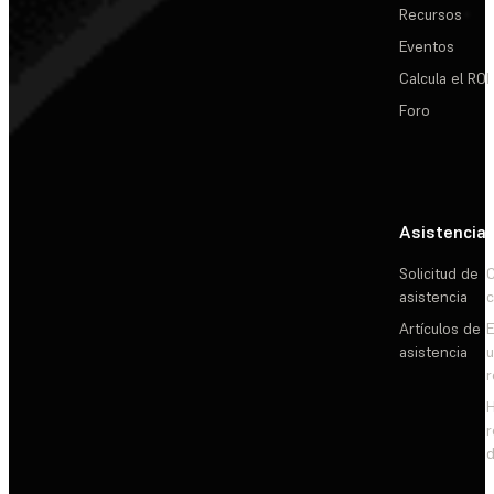
Recursos
Eventos
Calcula el ROI
Foro
Asistencia
Solicitud de
C
asistencia
c
Artículos de
E
asistencia
d