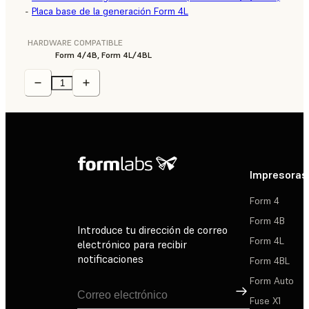
-
Placa base de la generación Form 4L
HARDWARE COMPATIBLE
Form 4/4B, Form 4L/4BL
Impresoras
Form 4
Form 4B
Introduce tu dirección de correo
Form 4L
electrónico para recibir
notificaciones
Form 4BL
Form Auto
Suscribirse
Fuse X1