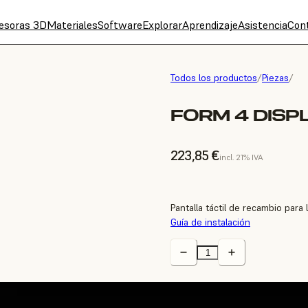
esoras 3D
Materiales
Software
Explorar
Aprendizaje
Asistencia
Con
Todos los productos
/
Piezas
/
FORM 4 DISP
223,85 €
incl. 21% IVA
Pantalla táctil de recambio para
Guía de instalación