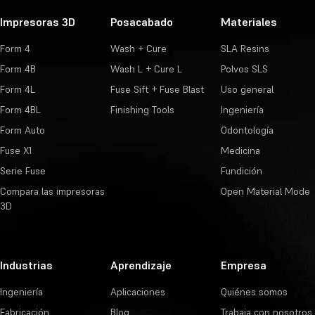
Impresoras 3D
Posacabado
Materiales
Form 4
Wash + Cure
SLA Resins
Form 4B
Wash L + Cure L
Polvos SLS
Form 4L
Fuse Sift + Fuse Blast
Uso general
Form 4BL
Finishing Tools
Ingeniería
Form Auto
Odontología
Fuse X1
Medicina
Serie Fuse
Fundición
Compara las impresoras
Open Material Mode
3D
Industrias
Aprendizaje
Empresa
Ingeniería
Aplicaciones
Quiénes somos
Fabricación
Blog
Trabaja con nosotros