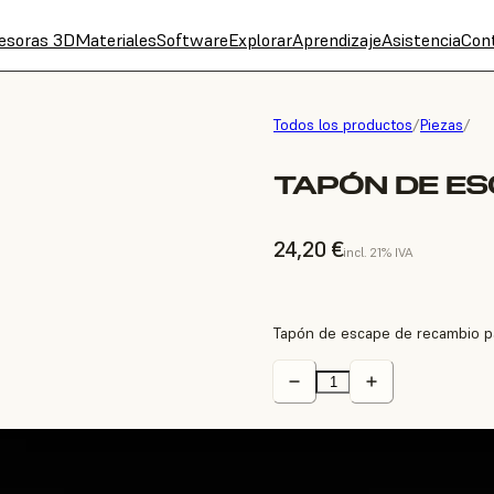
esoras 3D
Materiales
Software
Explorar
Aprendizaje
Asistencia
Con
Todos los productos
/
Piezas
/
TAPÓN DE ES
24,20 €
incl. 21% IVA
Tapón de escape de recambio pa