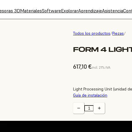
esoras 3D
Materiales
Software
Explorar
Aprendizaje
Asistencia
Con
Todos los productos
/
Piezas
/
FORM 4 LIGHT
617,10 €
incl. 21% IVA
Light Processing Unit (unidad d
Guía de instalación