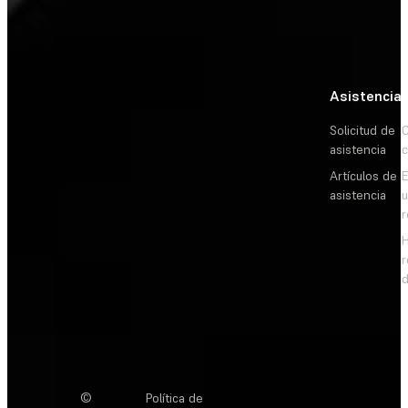
Asistencia
Solicitud de
C
asistencia
c
Artículos de
E
asistencia
d
©
Política de