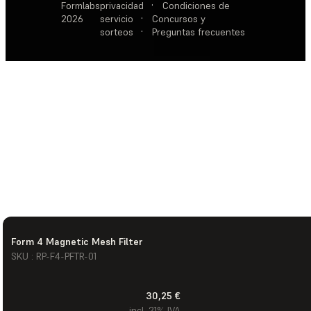
Formlabs
privacidad
·
Condiciones de
2026
servicio
·
Concursos y
sorteos
·
Preguntas frecuentes
Form 4 Magnetic Mesh Filter
SKU : RP-F4-PFTR-01
30,25 €
incl. 21% IVA