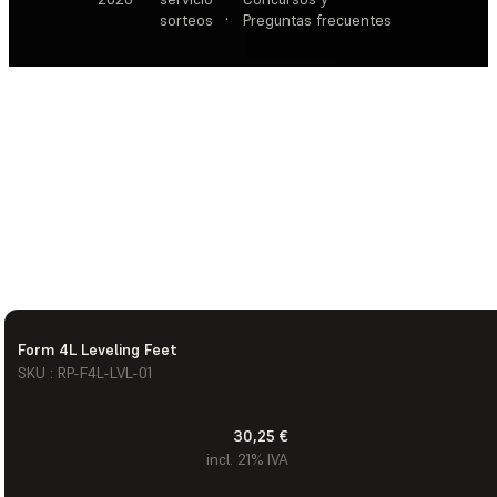
sorteos
·
Preguntas frecuentes
Form 4L Leveling Feet
SKU : RP-F4L-LVL-01
30,25 €
incl. 21% IVA