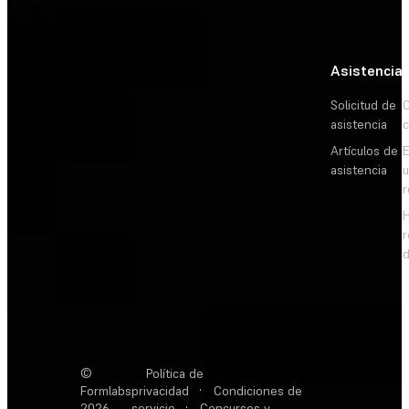
Asistencia
Solicitud de
C
asistencia
c
Artículos de
E
asistencia
d
©
Política de
Formlabs
privacidad
·
Condiciones de
2026
servicio
·
Concursos y