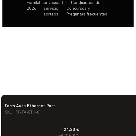
Formlabs
privacidad
·
Condiciones de
2026
servicio
·
Concursos y
sorteos
·
Preguntas frecuentes
Form Auto Ethernet Port
SKU : RP-FA-ETH-01
24,20 €
incl. 21% IVA