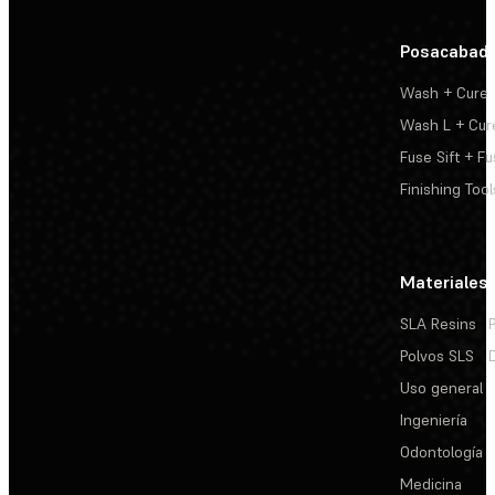
Posacabad
Wash + Cure
Wash L + Cur
Fuse Sift + Fu
Finishing Tool
Materiales
SLA Resins
Polvos SLS
Uso general
Ingeniería
Odontología
Medicina