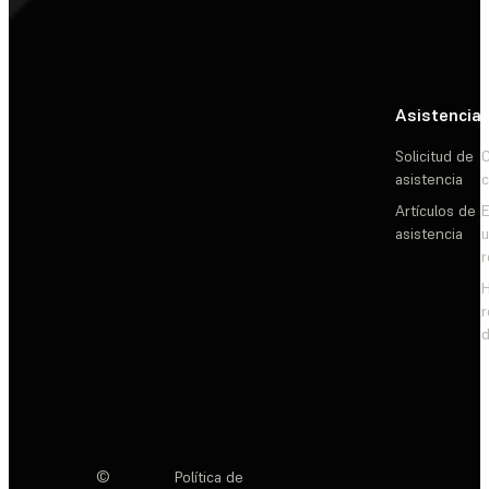
Asistencia
Solicitud de
C
asistencia
c
Artículos de
E
asistencia
d
©
Política de