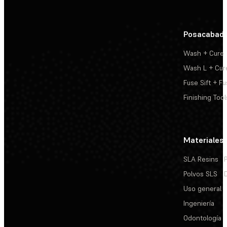
Posacabad
Wash + Cure
Wash L + Cur
Fuse Sift + Fu
Finishing Tool
Materiales
SLA Resins
Polvos SLS
Uso general
Ingeniería
Odontología