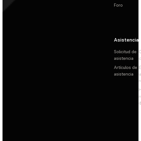
Foro
Asistencia
Solicitud de
C
asistencia
c
Artículos de
E
asistencia
d