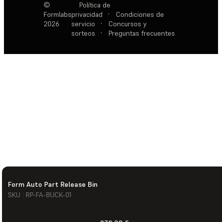
©
Política de
Formlabs
privacidad
·
Condiciones de
2026
servicio
·
Concursos y
sorteos
·
Preguntas frecuentes
Form Auto Part Release Bin
SKU : RP-FA-BUCK-01