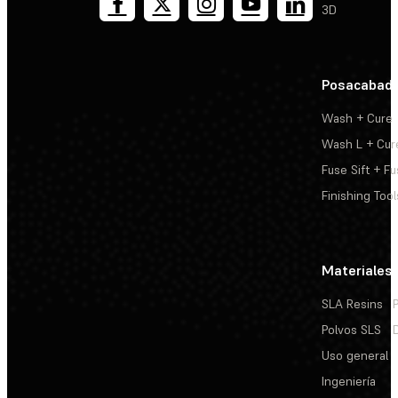
3D
Posacabad
Wash + Cure
Wash L + Cur
Fuse Sift + Fu
Finishing Tool
Materiales
SLA Resins
Polvos SLS
Uso general
Ingeniería