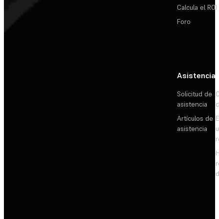
Calcula el ROI
Foro
Asistencia
Solicitud de
C
asistencia
c
Artículos de
E
asistencia
d