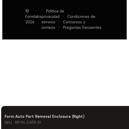
©
Política de
Formlabs
privacidad
·
Condiciones de
2026
servicio
·
Concursos y
sorteos
·
Preguntas frecuentes
Form Auto Part Removal Enclosure (Right)
SKU : RP-FA-CATR-01