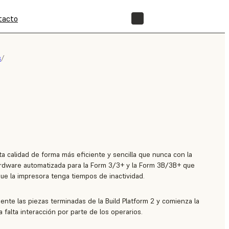
tacto
TIENDA
s
/
ta calidad de forma más eficiente y sencilla que nunca con la
rdware automatizada para la Form 3/3+ y la Form 3B/3B+ que
que la impresora tenga tiempos de inactividad.
ente las piezas terminadas de la Build Platform 2 y comienza la
 falta interacción por parte de los operarios.