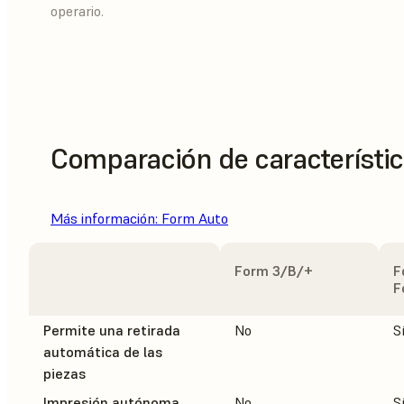
operario.
Comparación de característi
Más información: Form Auto
Form 3/B/+
F
F
Permite una retirada
No
S
automática de las
piezas
Impresión autónoma
No
S