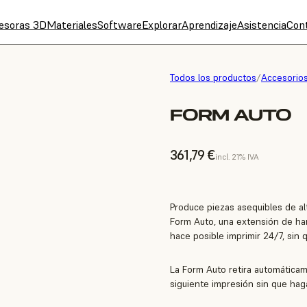
esoras 3D
Materiales
Software
Explorar
Aprendizaje
Asistencia
Con
Todos los productos
/
Accesorio
FORM AUTO
361,79 €
incl. 21% IVA
Produce piezas asequibles de al
Form Auto, una extensión de ha
hace posible imprimir 24/7, sin 
La Form Auto retira automáticam
siguiente impresión sin que haga