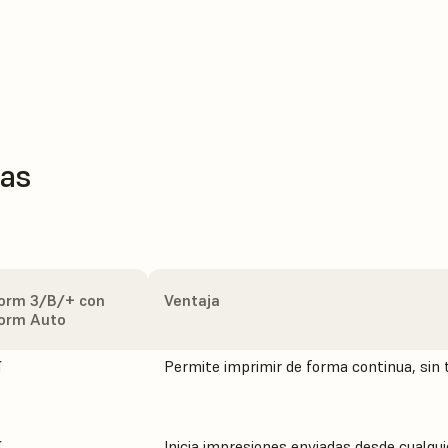
cas
orm 3/B/+ con
Ventaja
orm Auto
í
Permite imprimir de forma continua, sin 
í
Inicia impresiones enviadas desde cualqui