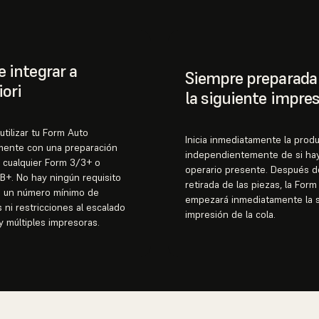
e integrar a
Siempre preparada
iori
la siguiente impre
utilizar tu Form Auto
Inicia inmediatamente la prod
mente con una preparación
independientemente de si ha
n cualquier Form 3/3+ o
operario presente. Después d
+. No hay ningún requisito
retirada de las piezas, la Form
a un número mínimo de
empezará inmediatamente la s
 ni restricciones al escalado
impresión de la cola.
 múltiples impresoras.