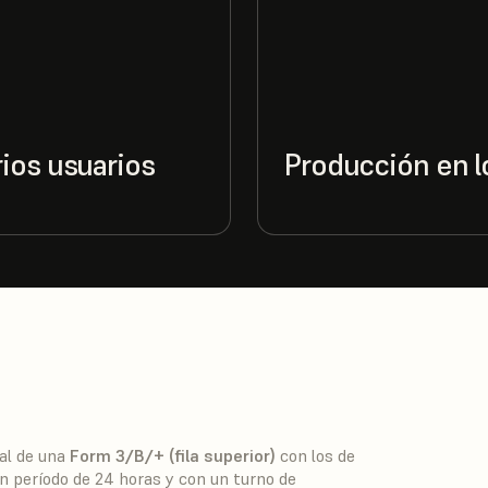
ios usuarios
Producción en l
al de una
Form 3/B/+ (fila superior)
con los de
un período de 24 horas y con un turno de