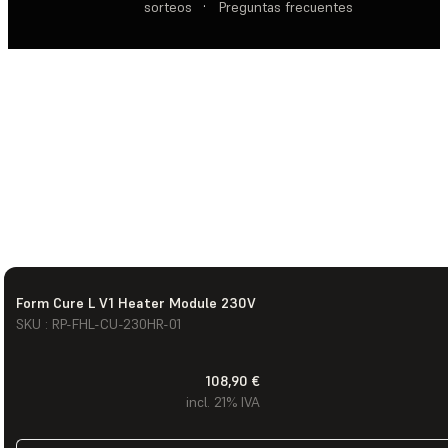
sorteos
·
Preguntas frecuentes
Form Cure L V1 Heater Module 230V
SKU : RP-FHL-CU-230HR-01
108,90 €
incl. 21% IVA