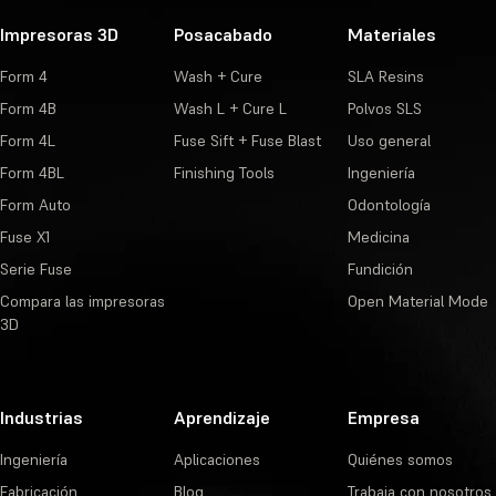
Impresoras 3D
Posacabado
Materiales
Form 4
Wash + Cure
SLA Resins
Form 4B
Wash L + Cure L
Polvos SLS
Form 4L
Fuse Sift + Fuse Blast
Uso general
Form 4BL
Finishing Tools
Ingeniería
Form Auto
Odontología
Fuse X1
Medicina
Serie Fuse
Fundición
Compara las impresoras
Open Material Mode
3D
Industrias
Aprendizaje
Empresa
Ingeniería
Aplicaciones
Quiénes somos
Fabricación
Blog
Trabaja con nosotros