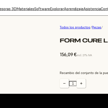
esoras 3D
Materiales
Software
Explorar
Aprendizaje
Asistencia
Con
Todos los productos
/
Piezas
/
FORM CURE L
156,09 €
incl. 21% IVA
Recambio del conjunto de la pue