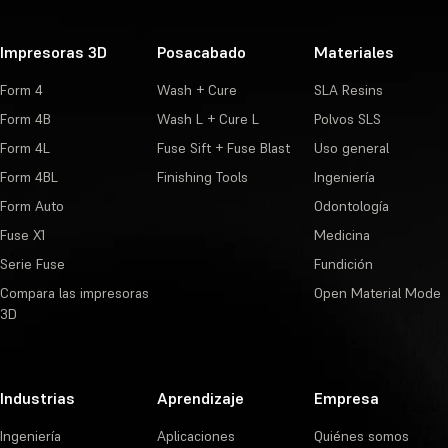
Impresoras 3D
Posacabado
Materiales
Form 4
Wash + Cure
SLA Resins
Form 4B
Wash L + Cure L
Polvos SLS
Form 4L
Fuse Sift + Fuse Blast
Uso general
Form 4BL
Finishing Tools
Ingeniería
Form Auto
Odontología
Fuse X1
Medicina
Serie Fuse
Fundición
Compara las impresoras
Open Material Mode
3D
Industrias
Aprendizaje
Empresa
Ingeniería
Aplicaciones
Quiénes somos