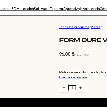
esoras 3D
Materiales
Software
Explorar
Aprendizaje
Asistencia
Con
Todos los productos
/
Piezas
/
FORM CURE 
96,80 €
incl. 21% IVA
Motor de recambio para la plata
Guía de instalación