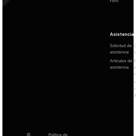
Foro
Asistencia
Solicitud de
C
asistencia
c
Artículos de
E
asistencia
d
©
Política de