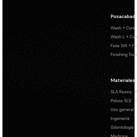
Posacabad
Wash + Cure
Wash L + Cur
Fuse Sift + Fu
Finishing Tool
Materiales
SLA Resins
Polvos SLS
Uso general
Ingeniería
Odontología
Medicina