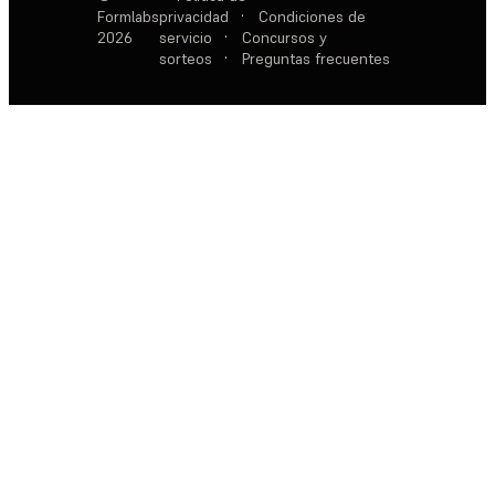
Formlabs
privacidad
·
Condiciones de
2026
servicio
·
Concursos y
sorteos
·
Preguntas frecuentes