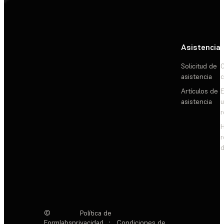
Asistencia
Solicitud de
C
asistencia
c
Artículos de
E
asistencia
d
©
Política de
Formlabs
privacidad
·
Condiciones de