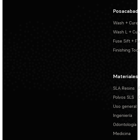
Posacabad
Wash + Cure
Wash L + Cur
Fuse Sift + Fu
Finishing Tool
Materiales
SLA Resins
Polvos SLS
Uso general
Ingeniería
Odontología
Medicina