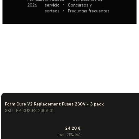
2026
servicio
·
Concursos y
sorteos
·
Preguntas frecuentes
Form Cure V2 Replacement Fuses 230V - 3 pack
SKU : RP-CU2-FS-230V-01
24,20 €
incl. 21% IVA