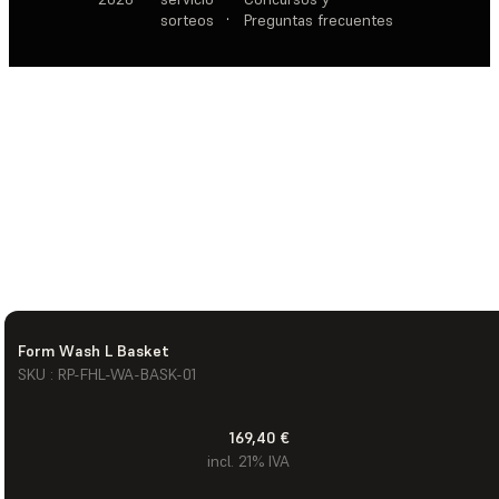
sorteos
·
Preguntas frecuentes
Form Wash L Basket
SKU : RP-FHL-WA-BASK-01
169,40 €
incl. 21% IVA