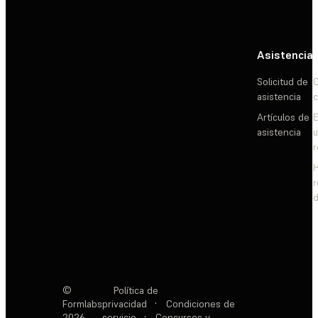
Asistencia
Solicitud de
C
asistencia
c
Artículos de
E
asistencia
d
©
Política de
Formlabs
privacidad
·
Condiciones de
2026
servicio
·
Concursos y