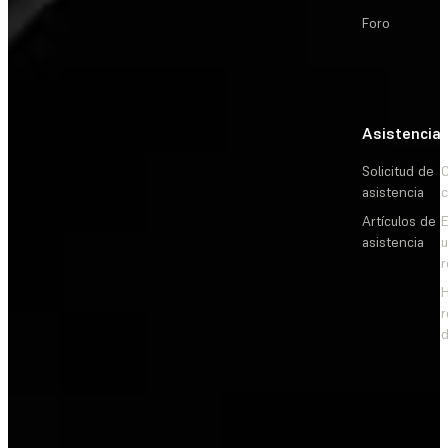
Foro
Asistencia
Solicitud de
C
asistencia
c
Artículos de
E
asistencia
d