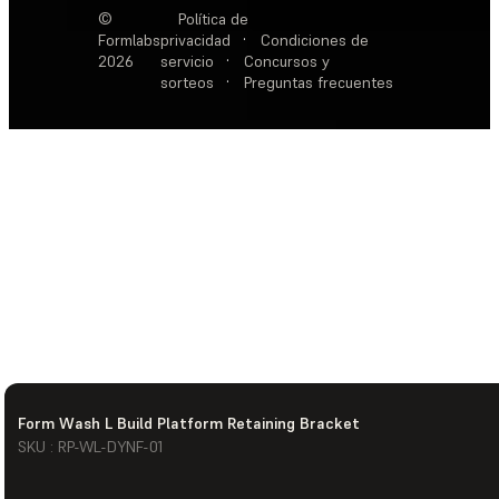
©
Política de
Formlabs
privacidad
·
Condiciones de
2026
servicio
·
Concursos y
sorteos
·
Preguntas frecuentes
Form Wash L Build Platform Retaining Bracket
SKU : RP-WL-DYNF-01