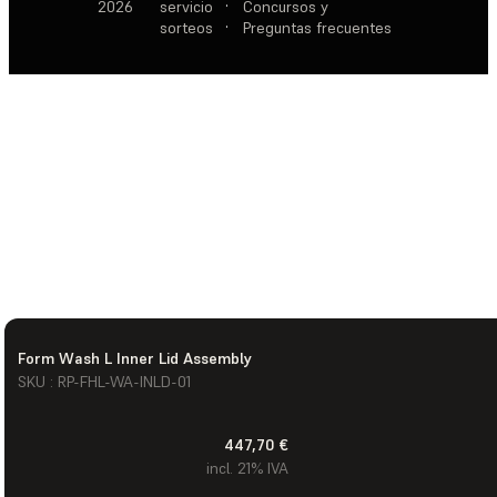
2026
servicio
·
Concursos y
sorteos
·
Preguntas frecuentes
Form Wash L Inner Lid Assembly
SKU : RP-FHL-WA-INLD-01
447,70 €
incl. 21% IVA