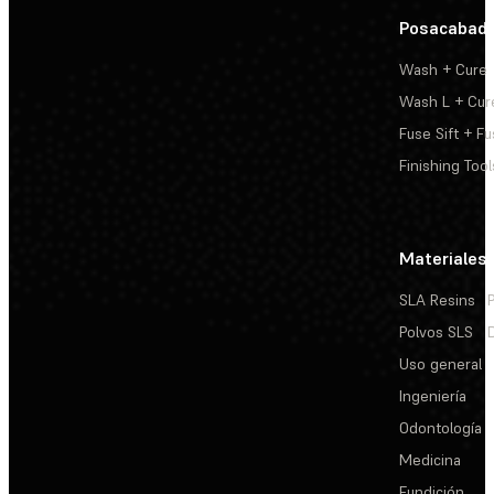
Posacabad
Wash + Cure
Wash L + Cur
Fuse Sift + Fu
Finishing Tool
Materiales
SLA Resins
Polvos SLS
Uso general
Ingeniería
Odontología
Medicina
Fundición