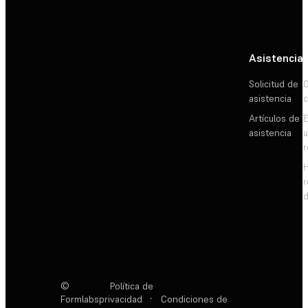
Asistencia
Solicitud de
C
asistencia
c
Artículos de
E
asistencia
d
©
Política de
Formlabs
privacidad
·
Condiciones de