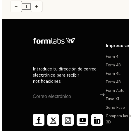
Impresoras
Form 4
Form 4B
Introduce tu dirección de correo
Form 4L
electrónico para recibir
notificaciones
Form 4BL
Form Auto
Suscribirse
Fuse X1
Serie Fuse
Compara las 
3D