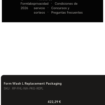
Formlabs
privacidad
·
Condiciones de
2026
servicio
·
Concursos y
sorteos
·
Preguntas frecuentes
Form Wash L Replacement Packaging
SKU : RP-FHL-WA-PKG-REPL
422,29 €