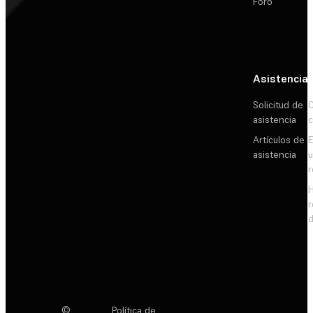
Foro
Asistencia
Solicitud de
C
asistencia
c
Artículos de
E
asistencia
d
©
Política de