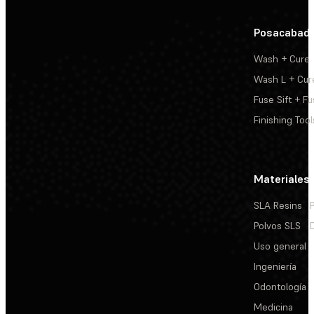
Posacabad
Wash + Cure
Wash L + Cur
Fuse Sift + Fu
Finishing Tool
Materiales
SLA Resins
Polvos SLS
Uso general
Ingeniería
Odontología
Medicina