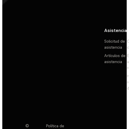
Asistencia
Solicitud de
C
asistencia
c
Artículos de
E
asistencia
d
©
Política de