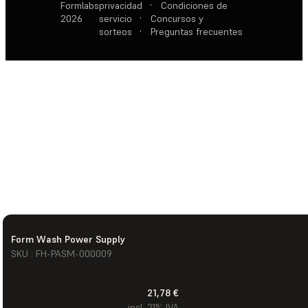
Formlabs
privacidad
·
Condiciones de
2026
servicio
·
Concursos y
sorteos
·
Preguntas frecuentes
Form Wash Power Supply
SKU : FH-PASM-000009
21,78 €
incl. 21% IVA