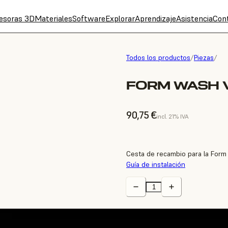
esoras 3D
Materiales
Software
Explorar
Aprendizaje
Asistencia
Con
Todos los productos
/
Piezas
/
FORM WASH 
90,75 €
incl. 21% IVA
Cesta de recambio para la For
Guía de instalación