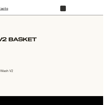
tacto
TIENDA
V2 BASKET
m Wash V2