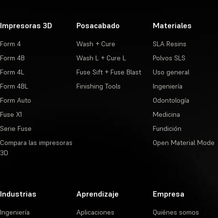
Impresoras 3D
Posacabado
Materiales
Form 4
Wash + Cure
SLA Resins
Form 4B
Wash L + Cure L
Polvos SLS
Form 4L
Fuse Sift + Fuse Blast
Uso general
Form 4BL
Finishing Tools
Ingeniería
Form Auto
Odontología
Fuse X1
Medicina
Serie Fuse
Fundición
Compara las impresoras
Open Material Mode
3D
Industrias
Aprendizaje
Empresa
Ingeniería
Aplicaciones
Quiénes somos