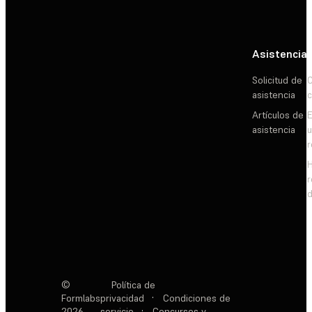
Asistencia
Solicitud de
C
asistencia
c
Artículos de
E
asistencia
d
©
Política de
Formlabs
privacidad
·
Condiciones de
2026
servicio
·
Concursos y