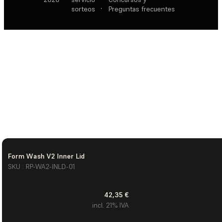
sorteos
·
Preguntas frecuentes
Form Wash V2 Inner Lid
SKU : RP-WA2-INLD-01
42,35 €
incl. 21% IVA