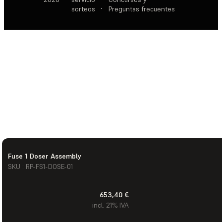
sorteos
·
Preguntas frecuentes
Fuse 1 Doser Assembly
SKU : RP-FS1-DOSE-01
653,40 €
incl. 21% IVA