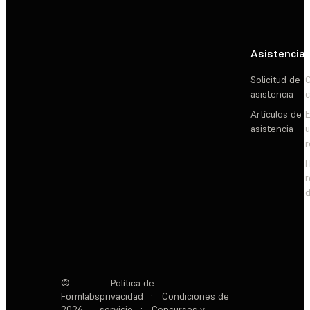
Asistencia
Solicitud de
C
asistencia
c
Artículos de
E
asistencia
d
©
Política de
Formlabs
privacidad
·
Condiciones de
2026
servicio
·
Concursos y