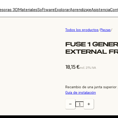
esoras 3D
Materiales
Software
Explorar
Aprendizaje
Asistencia
Con
Todos los productos
/
Piezas
/
FUSE 1 GENE
EXTERNAL F
18,15 €
incl. 21% IVA
Recambio de una junta superior 
Guía de instalación