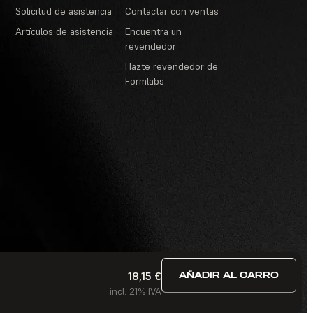
Solicitud de asistencia
Contactar con ventas
Artículos de asistencia
Encuentra un
revendedor
Hazte revendedor de
Formlabs
18,15 €
AÑADIR AL CARRO
ervicio
·
Concursos y sorteos
·
Preguntas frecuentes
incl. 21% IVA