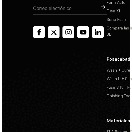
Form Auto
Suscribirse
Fuse X1
Serie Fuse
Compara las 
3D
Posacabad
Wash + Cure
Wash L + Cur
Fuse Sift + Fu
Finishing Tool
Materiales
SLA Resins