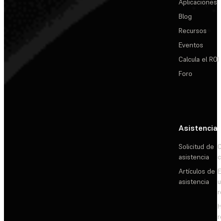
Aplicaciones
Blog
Recursos
Eventos
Calcula el ROI
Foro
Asistencia
Solicitud de
C
asistencia
c
Artículos de
E
asistencia