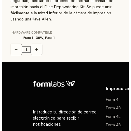
seguridad, facilitando el proceso de inclinar la cámara de
impresión hacia el Fuse Depowdering Kit. Se puede unir
fácilmente a la mitad inferior de la cámara de impresión
usando una llave Allen.
HARDWARE COMPATIBLE
Fuse 1+ 30W, Fuse 1
Impresoras
Form 4
Form 4B
Introduce tu dirección de correo
Form 4L
electrónico para recibir
notificaciones
Form 4BL