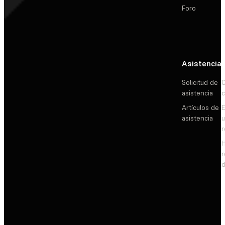
Foro
Asistencia
Solicitud de
C
asistencia
c
Artículos de
E
asistencia
d