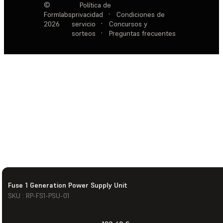
©
Política de
Formlabs
privacidad
·
Condiciones de
2026
servicio
·
Concursos y
sorteos
·
Preguntas frecuentes
Fuse 1 Generation Power Supply Unit
SKU : RP-FS1-PSU-01