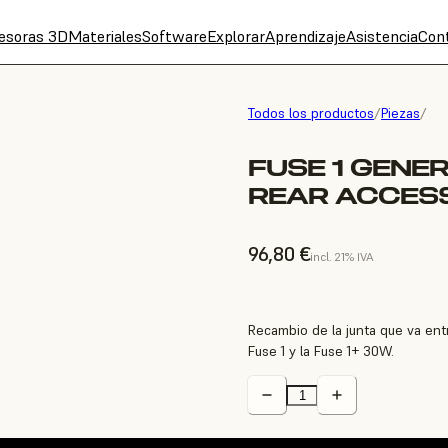
esoras 3D
Materiales
Software
Explorar
Aprendizaje
Asistencia
Con
Todos los productos
/
Piezas
/
FUSE 1 GENE
REAR ACCES
96,80 €
incl. 21% IVA
Recambio de la junta que va entr
Fuse 1 y la Fuse 1+ 30W.