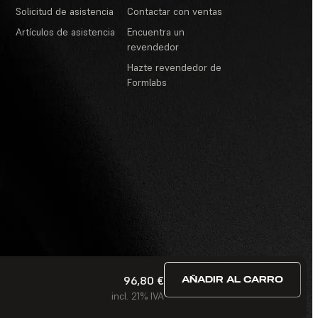
Solicitud de asistencia
Contactar con ventas
Artículos de asistencia
Encuentra un
revendedor
Hazte revendedor de
Formlabs
96,80 €
AÑADIR AL CARRO
ervicio
·
Concursos y sorteos
·
Preguntas frecuentes
incl. 21% IVA