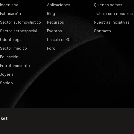
Ingeniería
Aplicaciones
Quiénes somos
Fabricación
Blog
Trabaja con nosotros
Sector automovilístico
Recursos
Nuestras iniciativas
Sector aeroespacial
Eventos
Contacto
Odontología
Calcula el ROI
Sector médico
Foro
Educación
Entretenimiento
Joyería
Sonido
sket
Política de privacidad
·
Condiciones de s