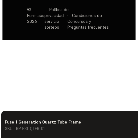
©
Política de
Formlabs
privacidad
·
Condiciones de
2026
servicio
·
Concursos y
sorteos
·
Preguntas frecuentes
Fuse 1 Generation Quartz Tube Frame
SKU : RP-FS1-QTFR-01