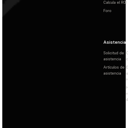
Calcula el ROI
Foro
Asistencia
Solicitud de
C
asistencia
c
Artículos de
E
asistencia
d