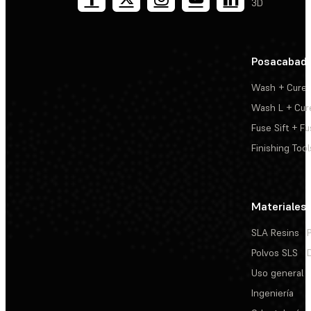
3D
Posacabad
Wash + Cure
Wash L + Cur
Fuse Sift + Fu
Finishing Tool
Materiales
SLA Resins
Polvos SLS
Uso general
Ingeniería