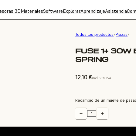
esoras 3D
Materiales
Software
Explorar
Aprendizaje
Asistencia
Con
Todos los productos
/
Piezas
/
FUSE 1+ 30W
SPRING
12,10 €
incl. 21% IVA
Recambio de un muelle de pasad