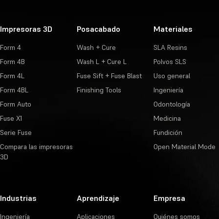
Impresoras 3D
Posacabado
Materiales
Form 4
Wash + Cure
SLA Resins
Form 4B
Wash L + Cure L
Polvos SLS
Form 4L
Fuse Sift + Fuse Blast
Uso general
Form 4BL
Finishing Tools
Ingeniería
Form Auto
Odontología
Fuse X1
Medicina
Serie Fuse
Fundición
Compara las impresoras
Open Material Mode
3D
Industrias
Aprendizaje
Empresa
Ingeniería
Aplicaciones
Quiénes somos