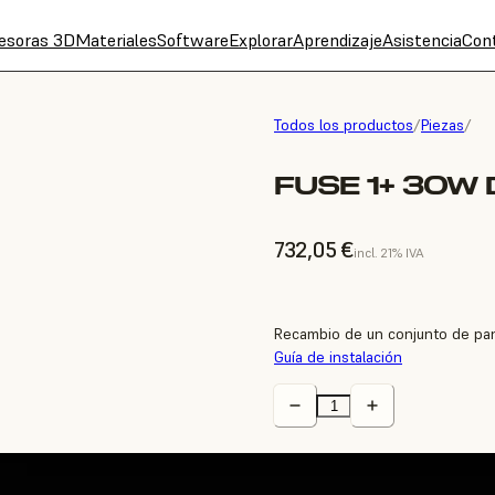
esoras 3D
Materiales
Software
Explorar
Aprendizaje
Asistencia
Con
Todos los productos
/
Piezas
/
FUSE 1+ 30W
732,05 €
incl. 21% IVA
Recambio de un conjunto de panta
Guía de instalación