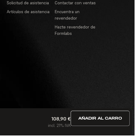
Solicitud de asistencia
Contactar con ventas
Artículos de asistencia
Encuentra un
revendedor
Hazte revendedor de
Formlabs
108,90 €
AÑADIR AL CARRO
ervicio
·
Concursos y sorteos
·
Preguntas frecuentes
incl. 21% IVA