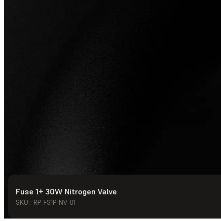
Fuse 1+ 30W Nitrogen Valve
© Formlabs
2026
SKU : RP-FS1P-NV-01