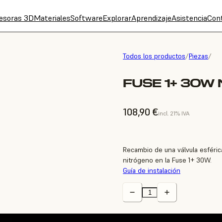
esoras 3D
Materiales
Software
Explorar
Aprendizaje
Asistencia
Con
Todos los productos
/
Piezas
/
FUSE 1+ 30W
108,90 €
incl. 21% IVA
Recambio de una válvula esféri
nitrógeno en la Fuse 1+ 30W.
Guía de instalación