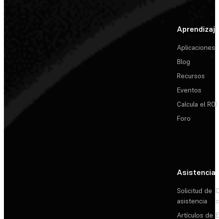
Aprendizaj
Aplicaciones
Blog
Recursos
Eventos
Calcula el ROI
Foro
Asistencia
Solicitud de
C
asistencia
c
Artículos de
E