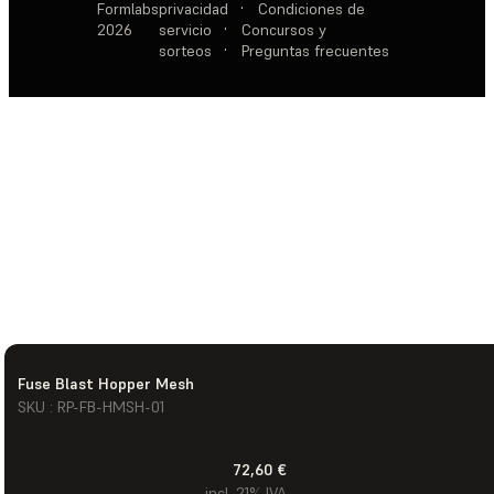
Formlabs
privacidad
·
Condiciones de
2026
servicio
·
Concursos y
sorteos
·
Preguntas frecuentes
Fuse Blast Hopper Mesh
SKU : RP-FB-HMSH-01
72,60 €
incl. 21% IVA