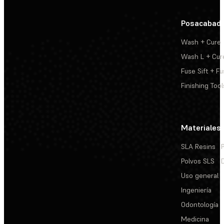
Posacabad
Wash + Cure
Wash L + Cur
Fuse Sift + Fu
Finishing Tool
Materiales
SLA Resins
Polvos SLS
Uso general
Ingeniería
Odontología
Medicina