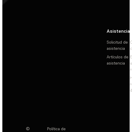
Asistencia
Solicitud de
C
asistencia
c
Artículos de
E
asistencia
d
©
Política de