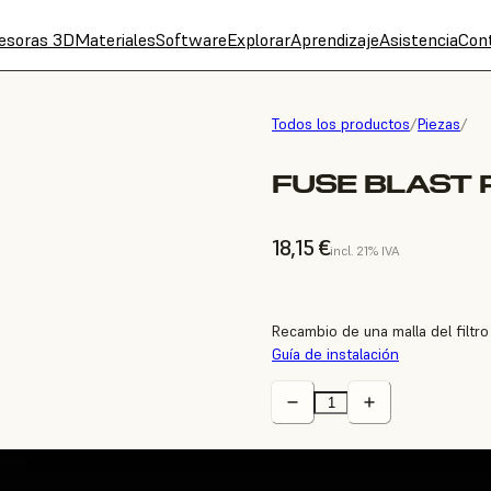
esoras 3D
Materiales
Software
Explorar
Aprendizaje
Asistencia
Con
Todos los productos
/
Piezas
/
FUSE BLAST 
18,15 €
incl. 21% IVA
Recambio de una malla del filtro
Guía de instalación