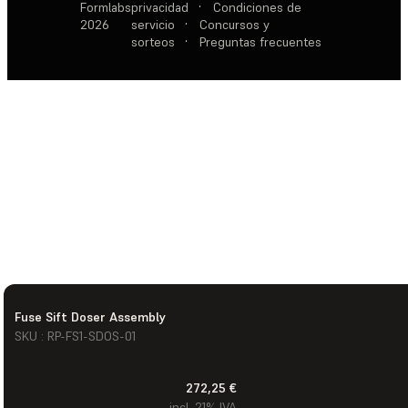
Formlabs
privacidad
·
Condiciones de
2026
servicio
·
Concursos y
sorteos
·
Preguntas frecuentes
Fuse Sift Doser Assembly
SKU : RP-FS1-SDOS-01
272,25 €
incl. 21% IVA