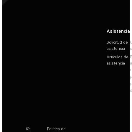
Asistencia
Solicitud de
C
asistencia
c
Artículos de
E
asistencia
d
©
Política de