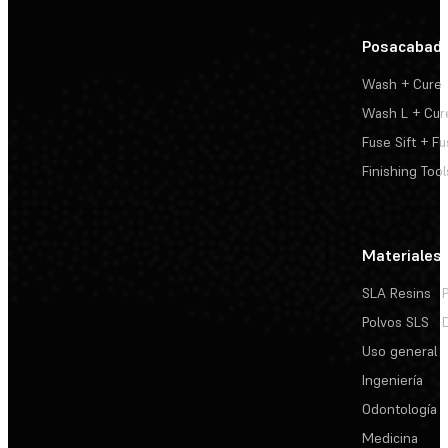
Posacabad
Wash + Cure
Wash L + Cur
Fuse Sift + Fu
Finishing Tool
Materiales
SLA Resins
Polvos SLS
Uso general
Ingeniería
Odontología
Medicina