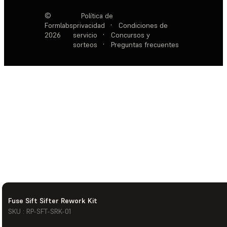
©
Política de
Formlabs
privacidad
·
Condiciones de
2026
servicio
·
Concursos y
sorteos
·
Preguntas frecuentes
Fuse Sift Sifter Rework Kit
SKU : RP-SFT-SRK-01