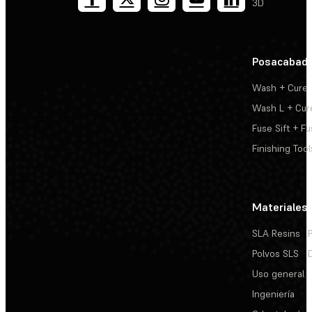
3D
Posacabad
Wash + Cure
Wash L + Cur
Fuse Sift + Fu
Finishing Tool
Materiales
SLA Resins
Polvos SLS
Uso general
Ingeniería