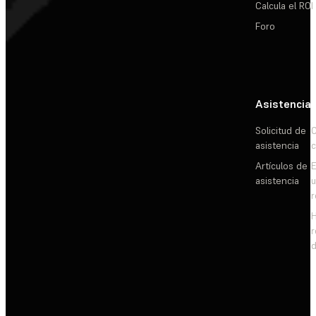
Calcula el ROI
Foro
Asistencia
Solicitud de
C
asistencia
c
Artículos de
E
asistencia
d