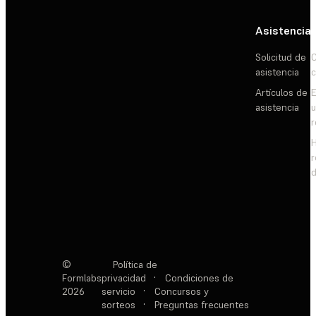
Asistencia
Solicitud de
C
asistencia
c
Artículos de
E
asistencia
d
©
Política de
Formlabs
privacidad
·
Condiciones de
2026
servicio
·
Concursos y
sorteos
·
Preguntas frecuentes