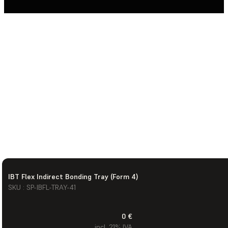
IBT Flex Indirect Bonding Tray (Form 4)
SKU : SP-IBFL-TRAY-41
0 €
incl. 21% IVA