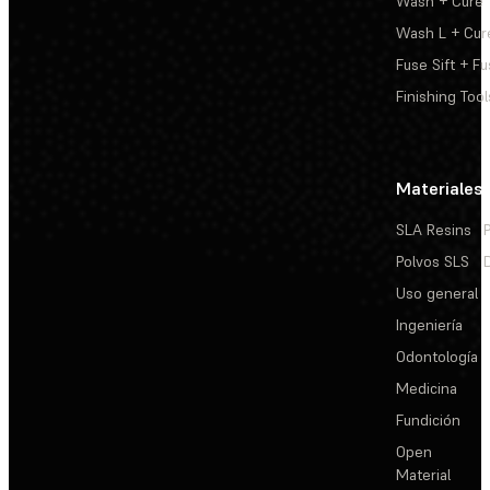
Wash + Cure
Wash L + Cur
Fuse Sift + Fu
Finishing Tool
Materiales
SLA Resins
Polvos SLS
Uso general
Ingeniería
Odontología
Medicina
Fundición
Open
Material