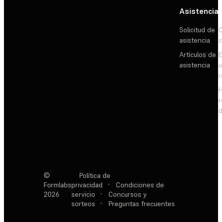
Asistencia
Solicitud de
C
asistencia
c
Artículos de
E
asistencia
d
©
Política de
Formlabs
privacidad
·
Condiciones de
2026
servicio
·
Concursos y
sorteos
·
Preguntas frecuentes