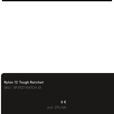
Nylon 12 Tough Ratchet
SKU : SP-P12T-RATCH-01
0 €
incl. 21% IVA