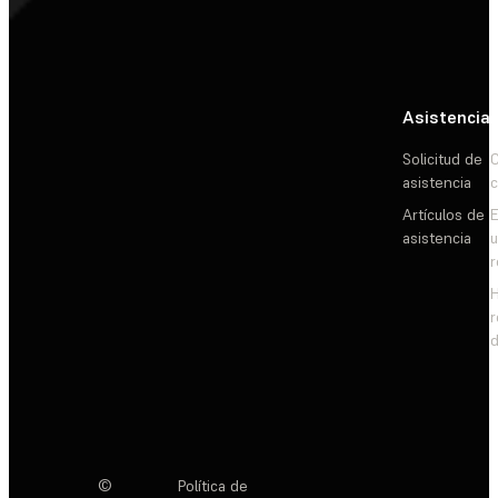
Asistencia
Solicitud de
C
asistencia
c
Artículos de
E
asistencia
d
©
Política de