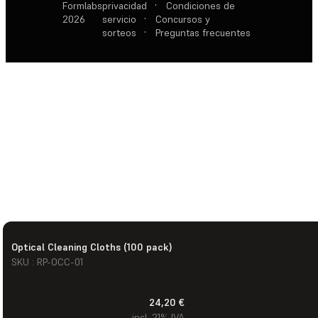
Formlabs
privacidad
·
Condiciones de
2026
servicio
·
Concursos y
sorteos
·
Preguntas frecuentes
Optical Cleaning Cloths (100 pack)
SKU : RP-OCC-01
24,20 €
incl. 21% IVA