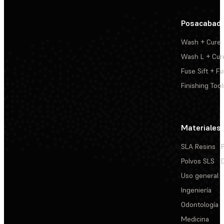
Posacabad
Wash + Cure
Wash L + Cur
Fuse Sift + Fu
Finishing Tool
Materiales
SLA Resins
Polvos SLS
Uso general
Ingeniería
Odontología
Medicina