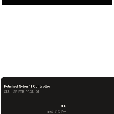
Polished Nylon 11 Controller
SKU : SP-P11B-PCON-01
0 €
incl. 21% IVA